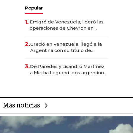
Popular
1.
Emigró de Venezuela, lideró las
operaciones de Chevron en
EE.UU. y hoy es la única mujer
CEO en Vaca Muerta
2.
Creció en Venezuela, llegó a la
Argentina con su título de
abogado y construyó un imperio
gastronómico que revoluciona
3.
De Paredes y Lisandro Martínez
las marcas "fast premium"
a Mirtha Legrand: dos argentinos
impulsan el negocio del wellness
deportivo y el cuidado corporal
Más noticias