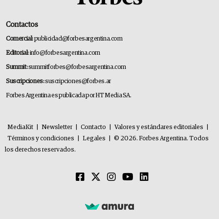
Contactos
Comercial:
publicidad@forbesargentina.com
Editorial:
info@forbesargentina.com
Summit:
summitforbes@forbesargentina.com
Suscripciones:
suscripciones@forbes.ar
Forbes Argentina es publicada por HT Media SA.
MediaKit
|
Newsletter
|
Contacto
|
Valores y estándares editoriales
|
Términos y condiciones
|
Legales
|
© 2026. Forbes Argentina. Todos
los derechos reservados.