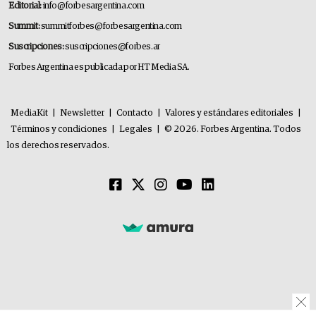
Editorial:
info@forbesargentina.com
Summit:
summitforbes@forbesargentina.com
Suscripciones:
suscripciones@forbes.ar
Forbes Argentina es publicada por HT Media SA.
MediaKit
|
Newsletter
|
Contacto
|
Valores y estándares editoriales
|
Términos y condiciones
|
Legales
|
© 2026. Forbes Argentina. Todos
los derechos reservados.