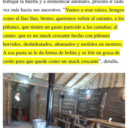
trabajar la huerta y a domesticar animales, procura ir cada
vez más hacia sus ancestros. “
Vamos a usar raíces, hongos
como el llao llao, brotes; queremos volver al curanto, a los
piñones, que tienen un gusto parecido a las castañas; al
catuto, que es un snack crocante hecho con piñones
hervidos, deshidratados, ahumados y molidos en mortero.
A esa pasta se le da forma de bolita y se fríe en grasa de
cerdo para que quede como un snack crocante
”, detalla.