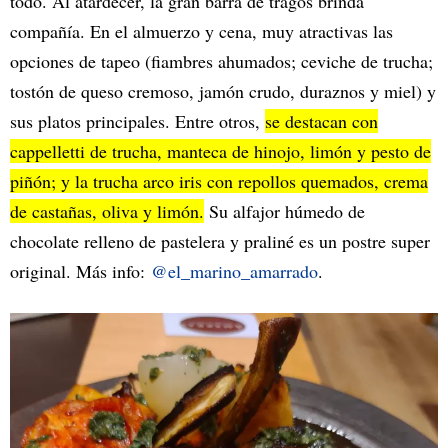
todo. Al atardecer, la gran barra de tragos brinda
compañía. En el almuerzo y cena, muy atractivas las
opciones de tapeo (fiambres ahumados; ceviche de trucha;
tostón de queso cremoso, jamón crudo, duraznos y miel) y
sus platos principales. Entre otros,
se destacan con
cappelletti de trucha, manteca de hinojo, limón y pesto de
piñón; y la trucha arco iris con repollos quemados, crema
de castañas, oliva y limón.
Su alfajor húmedo de
chocolate relleno de pastelera y praliné es un postre super
original. Más info:
@el_marino_amarrado
.