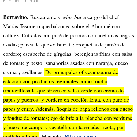
El marino amarrado
Borravino.
Restaurante y
wine bar
a cargo del chef
Matías Tesoriero que balconea sobre el Aluminé con
calidez. Entradas con puré de porotos con aceitunas negras
asadas; panes de queso; burrata; croquetas de jamón de
cordero; escabeche de gírgolas; berenjenas fritas con salsa
de tomate y pesto; zanahorias asadas con naranja, queso
crema y avellanas.
De principales ofrecen cocina de
estación con productos regionales como trucha
(maravillosa la que sirven en salsa verde con crema de
papas y puerros) y cordero en cocción lenta, con puré de
papas y curry. Además, ñoquis de papa rellenos con queso
y fondue de tomates; ojo de bife a la plancha con verduras
y huevo de campo y cavatelli con tapenade, ricota, pan
grattato y limón
. Más info:
@borravinovp
.