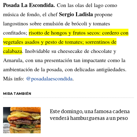
Posada La Escondida.
Con las olas del lago como
Sergio Ladisla
música de fondo, el chef
propone
langostinos sobre emulsión de brócoli y tomates
confitados;
risotto de hongos y frutos secos: cordero con
vegetales asados y pesto de tomates; sorrentinos de
calabaza
. Inolvidable su cheesecake de chocolate y
Amarula, con una presentación tan impactante como la
ambientación de la posada, con delicadas antigüedades.
Más info:
@posadalaescondida
.
MIRA TAMBIÉN
Este domingo, una famosa cadena
venderá hamburguesas a un peso