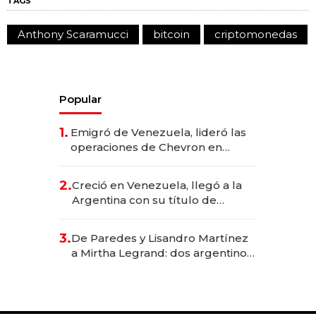
TAGS
Anthony Scaramucci
bitcoin
criptomonedas
Popular
1.
Emigró de Venezuela, lideró las
operaciones de Chevron en
EE.UU. y hoy es la única mujer
CEO en Vaca Muerta
2.
Creció en Venezuela, llegó a la
Argentina con su título de
abogado y construyó un imperio
gastronómico que revoluciona
3.
De Paredes y Lisandro Martínez
las marcas "fast premium"
a Mirtha Legrand: dos argentinos
impulsan el negocio del wellness
deportivo y el cuidado corporal