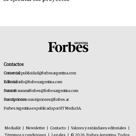
Contactos
Comercial:
publicidad@forbesargentina.com
Editorial:
info@forbesargentina.com
Summit:
summitforbes@forbesargentina.com
Suscripciones:
suscripciones@forbes.ar
Forbes Argentina es publicada por HT Media SA.
MediaKit
|
Newsletter
|
Contacto
|
Valores y estándares editoriales
|
Términos y condiciones
|
Legales
|
© 2026. Forbes Argentina. Todos