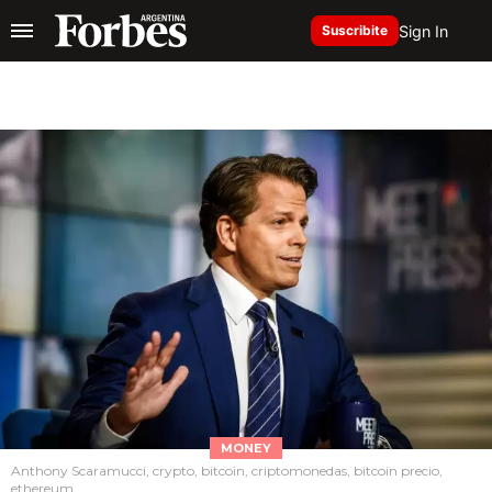
Sign In
Suscribite
MONEY
Anthony Scaramucci, crypto, bitcoin, criptomonedas, bitcoin precio,
ethereum