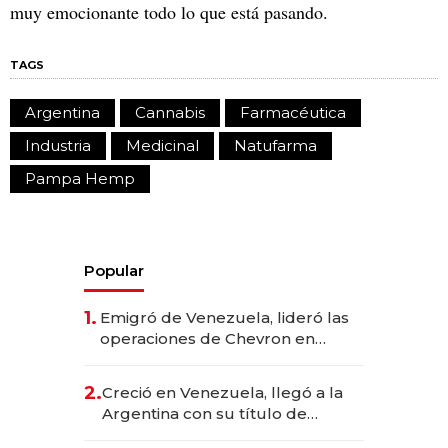
muy emocionante todo lo que está pasando.
TAGS
Argentina
Cannabis
Farmacéutica
Industria
Medicinal
Natufarma
Pampa Hemp
Popular
1.
Emigró de Venezuela, lideró las
operaciones de Chevron en
EE.UU. y hoy es la única mujer
CEO en Vaca Muerta
2.
Creció en Venezuela, llegó a la
Argentina con su título de
abogado y construyó un imperio