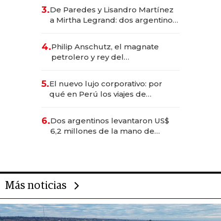
gastronómico que revoluciona
3.
De Paredes y Lisandro Martínez
las marcas "fast premium"
a Mirtha Legrand: dos argentinos
impulsan el negocio del wellness
deportivo y el cuidado corporal
4.
Philip Anschutz, el magnate
petrolero y rey del
entretenimiento que va por la
licitación de Tecnópolis junto a
5.
El nuevo lujo corporativo: por
Fénix
qué en Perú los viajes de
negocios dejan de ser reuniones
para convertirse en experiencias
6.
Dos argentinos levantaron US$
transformadoras
6,2 millones de la mano de
Rauch, Englebienne y Woloski
Más noticias