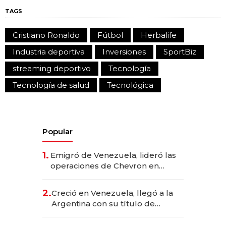
TAGS
Cristiano Ronaldo
Fútbol
Herbalife
Industria deportiva
Inversiones
SportBiz
streaming deportivo
Tecnología
Tecnología de salud
Tecnológica
Popular
1.
Emigró de Venezuela, lideró las
operaciones de Chevron en
EE.UU. y hoy es la única mujer
CEO en Vaca Muerta
2.
Creció en Venezuela, llegó a la
Argentina con su título de
abogado y construyó un imperio
gastronómico que revoluciona