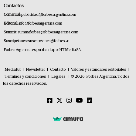
Contactos
Comercial:
publicidad@forbesargentina.com
Editorial:
info@forbesargentina.com
Summit:
summitforbes@forbesargentina.com
Suscripciones:
suscripciones@forbes.ar
Forbes Argentina es publicada por HT Media SA.
MediaKit
|
Newsletter
|
Contacto
|
Valores y estándares editoriales
|
Términos y condiciones
|
Legales
|
© 2026. Forbes Argentina. Todos
los derechos reservados.