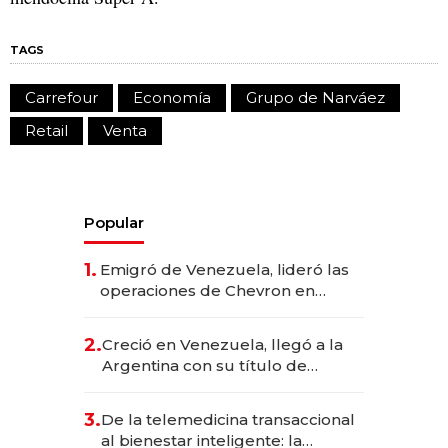
TAGS
Carrefour
Economía
Grupo de Narváez
Retail
Venta
Popular
1.
Emigró de Venezuela, lideró las
operaciones de Chevron en
EE.UU. y hoy es la única mujer
CEO en Vaca Muerta
2.
Creció en Venezuela, llegó a la
Argentina con su título de
abogado y construyó un imperio
gastronómico que revoluciona
3.
De la telemedicina transaccional
las marcas "fast premium"
al bienestar inteligente: la