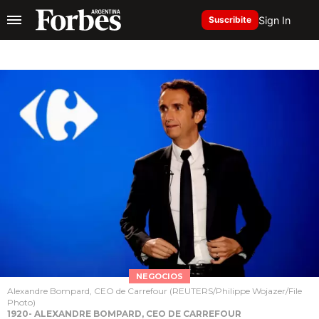
Sign In
Suscribite
NEGOCIOS
Alexandre Bompard, CEO de Carrefour (REUTERS/Philippe Wojazer/File
Photo)
1920- ALEXANDRE BOMPARD, CEO DE CARREFOUR