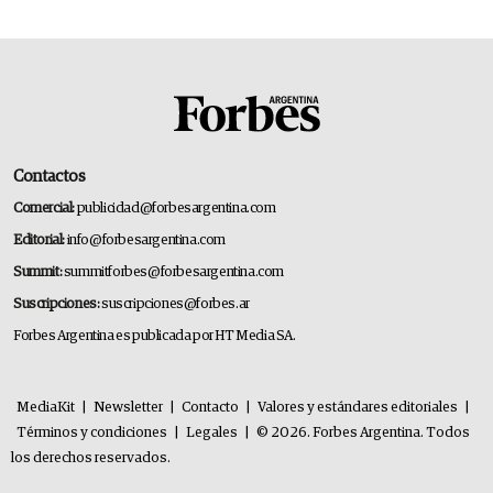
Contactos
Comercial:
publicidad@forbesargentina.com
Editorial:
info@forbesargentina.com
Summit:
summitforbes@forbesargentina.com
Suscripciones:
suscripciones@forbes.ar
Forbes Argentina es publicada por HT Media SA.
MediaKit
|
Newsletter
|
Contacto
|
Valores y estándares editoriales
|
Términos y condiciones
|
Legales
|
© 2026. Forbes Argentina. Todos
los derechos reservados.