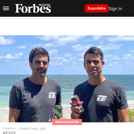
Sign In
Suscribite
INNOVACIÓN
martin-_-diego-rejoy.jpg
REJOY