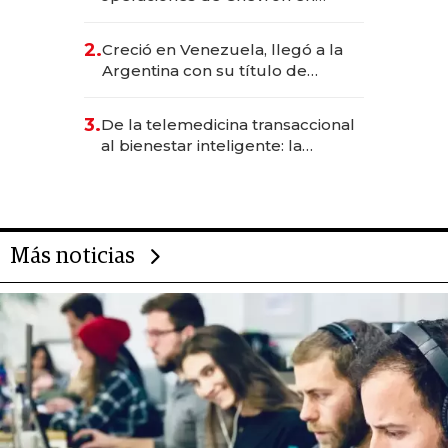
EE.UU. y hoy es la única mujer
CEO en Vaca Muerta
2.
Creció en Venezuela, llegó a la
Argentina con su título de
abogado y construyó un imperio
gastronómico que revoluciona
3.
De la telemedicina transaccional
las marcas "fast premium"
al bienestar inteligente: la
evolución de doc24 para
transformar a las organizaciones
Más noticias