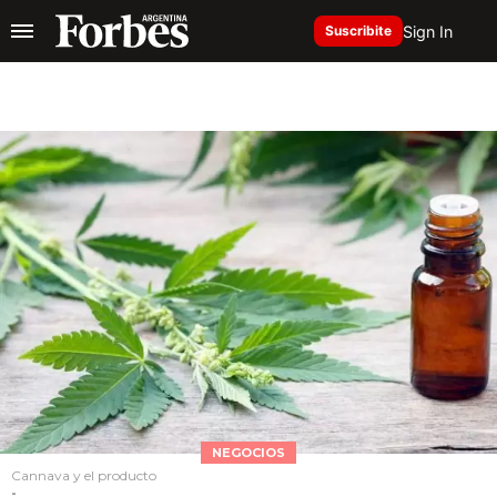
Sign In
Suscribite
NEGOCIOS
Cannava y el producto
-