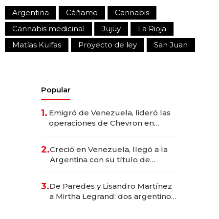
Argentina
Cáñamo
Cannabis
Cannabis medicinal
Jujuy
La Rioja
Matías Kulfas
Proyecto de ley
San Juan
Popular
1.
Emigró de Venezuela, lideró las
operaciones de Chevron en
EE.UU. y hoy es la única mujer
CEO en Vaca Muerta
2.
Creció en Venezuela, llegó a la
Argentina con su título de
abogado y construyó un imperio
gastronómico que revoluciona
3.
De Paredes y Lisandro Martínez
las marcas "fast premium"
a Mirtha Legrand: dos argentinos
impulsan el negocio del wellness
deportivo y el cuidado corporal