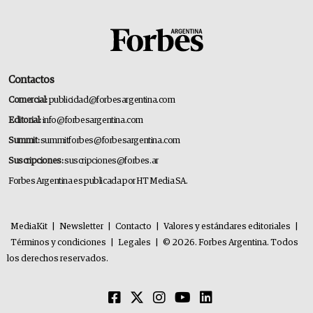
Contactos
Comercial:
publicidad@forbesargentina.com
Editorial:
info@forbesargentina.com
Summit:
summitforbes@forbesargentina.com
Suscripciones:
suscripciones@forbes.ar
Forbes Argentina es publicada por HT Media SA.
MediaKit
|
Newsletter
|
Contacto
|
Valores y estándares editoriales
|
Términos y condiciones
|
Legales
|
© 2026. Forbes Argentina. Todos
los derechos reservados.