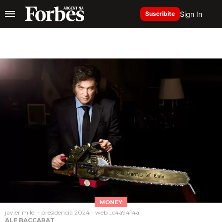
Sign In
Suscribite
MONEY
javier milei - presidencia 2024 - web _c4a9414a
ALE BACCARAT