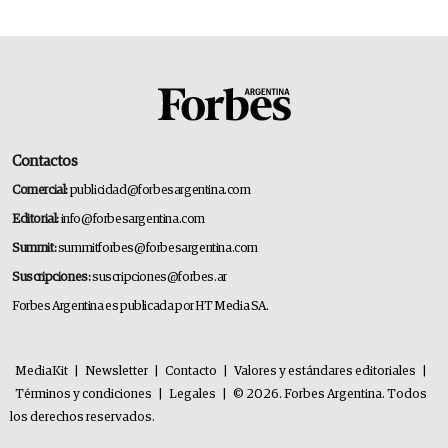
Contactos
Comercial:
publicidad@forbesargentina.com
Editorial:
info@forbesargentina.com
Summit:
summitforbes@forbesargentina.com
Suscripciones:
suscripciones@forbes.ar
Forbes Argentina es publicada por HT Media SA.
MediaKit
|
Newsletter
|
Contacto
|
Valores y estándares editoriales
|
Términos y condiciones
|
Legales
|
© 2026. Forbes Argentina. Todos
los derechos reservados.