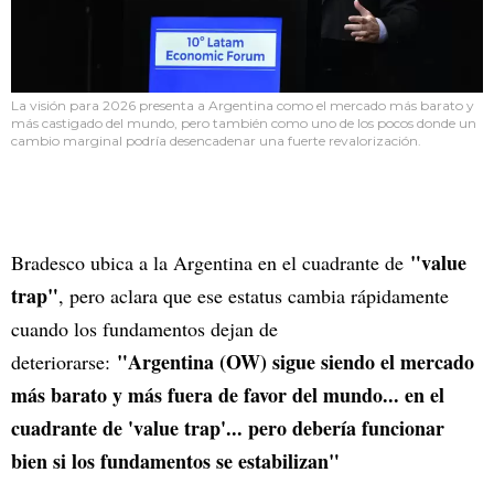
La visión para 2026 presenta a Argentina como el mercado más barato y
más castigado del mundo, pero también como uno de los pocos donde un
cambio marginal podría desencadenar una fuerte revalorización.
"value
Bradesco ubica a la Argentina en el cuadrante de
trap"
, pero aclara que ese estatus cambia rápidamente
cuando los fundamentos dejan de
"Argentina (OW) sigue siendo el mercado
deteriorarse:
más barato y más fuera de favor del mundo... en el
cuadrante de 'value trap'... pero debería funcionar
bien si los fundamentos se estabilizan"