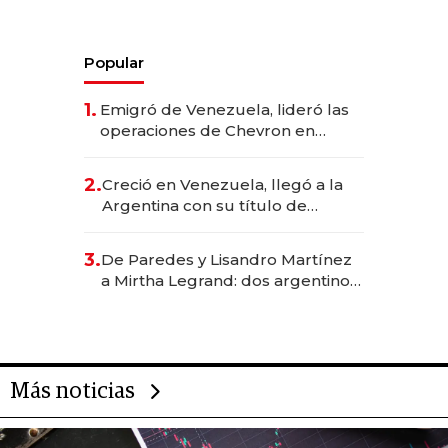
Popular
1.
Emigró de Venezuela, lideró las
operaciones de Chevron en
EE.UU. y hoy es la única mujer
CEO en Vaca Muerta
2.
Creció en Venezuela, llegó a la
Argentina con su título de
abogado y construyó un imperio
gastronómico que revoluciona
3.
De Paredes y Lisandro Martínez
las marcas "fast premium"
a Mirtha Legrand: dos argentinos
impulsan el negocio del wellness
deportivo y el cuidado corporal
Más noticias