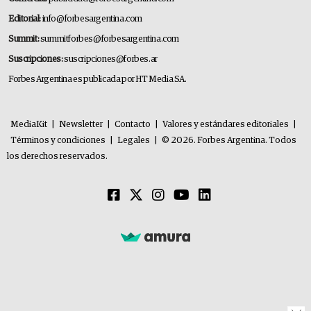
Editorial:
info@forbesargentina.com
Summit:
summitforbes@forbesargentina.com
Suscripciones:
suscripciones@forbes.ar
Forbes Argentina es publicada por HT Media SA.
MediaKit
|
Newsletter
|
Contacto
|
Valores y estándares editoriales
|
Términos y condiciones
|
Legales
|
© 2026. Forbes Argentina. Todos
los derechos reservados.