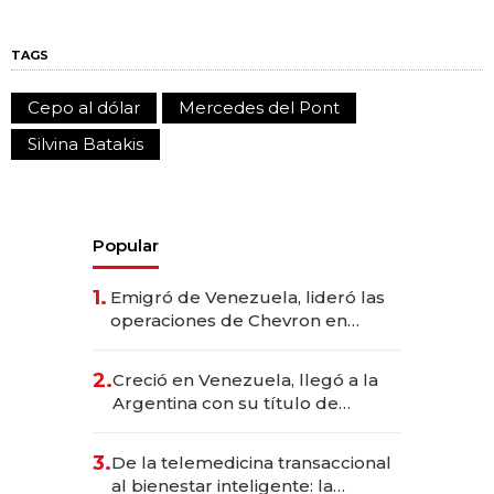
TAGS
Cepo al dólar
Mercedes del Pont
Silvina Batakis
Popular
1.
Emigró de Venezuela, lideró las
operaciones de Chevron en
EE.UU. y hoy es la única mujer
CEO en Vaca Muerta
2.
Creció en Venezuela, llegó a la
Argentina con su título de
abogado y construyó un imperio
gastronómico que revoluciona
3.
De la telemedicina transaccional
las marcas "fast premium"
al bienestar inteligente: la