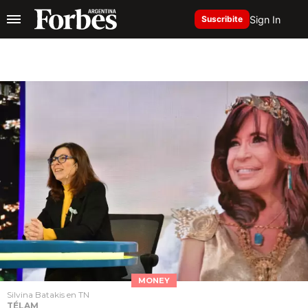
Sign In
Suscribite
MONEY
Silvina Batakis en TN
TÉLAM