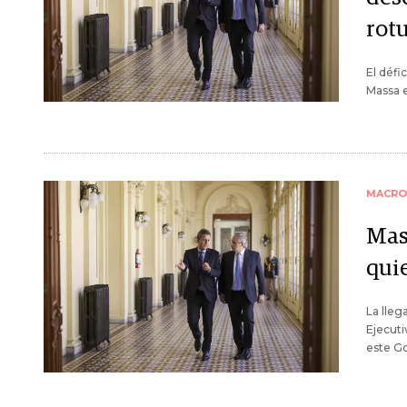
rot
El défi
Massa e
MACRO
Mas
quie
La lleg
Ejecuti
este Go