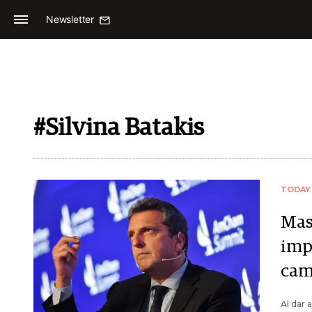
Newsletter
#Silvina Batakis
TODAY
Mas
imp
cam
Al dar 