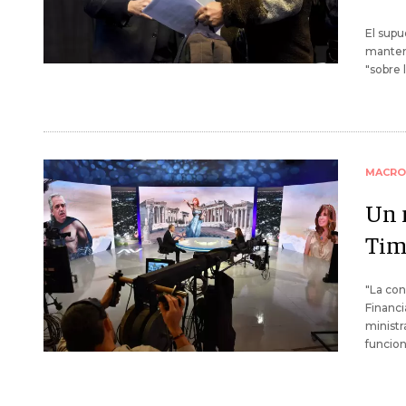
El supu
mantend
"sobre 
MACRO
Un 
Tim
"La con
Financi
ministr
funcion