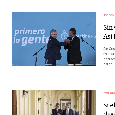
TODAY
Sin
Así
Sin Cri
ministr
destacó
cargo.
COLUM
Si e
dese