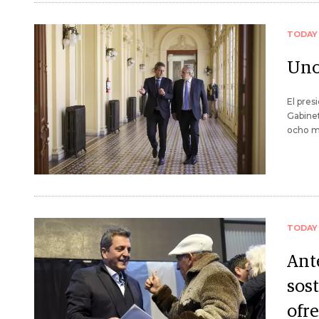
TODAY
Uno
El pres
Gabinet
ocho me
TODAY
Ant
sos
ofr