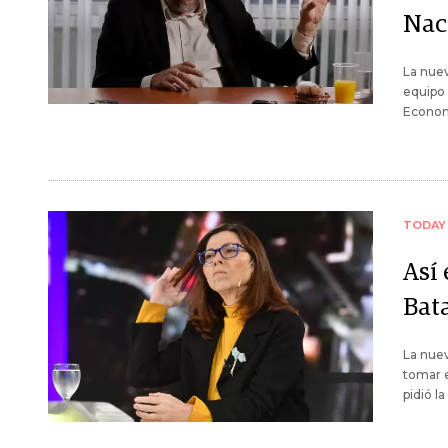
Nac
La nuev
equipo 
Econom
TODAY
Así 
Bat
La nuev
tomar e
pidió l