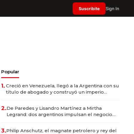
Suscribite
Sign In
Popular
1.
Creció en Venezuela, llegó a la Argentina con su
título de abogado y construyó un imperio
gastronómico que revoluciona las marcas "fast
premium"
2.
De Paredes y Lisandro Martínez a Mirtha
Legrand: dos argentinos impulsan el negocio
del wellness deportivo y el cuidado corporal
3.
Philip Anschutz, el magnate petrolero y rey del