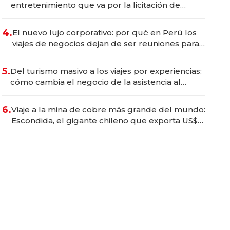
entretenimiento que va por la licitación de
Tecnópolis junto a Fénix
4.
El nuevo lujo corporativo: por qué en Perú los
viajes de negocios dejan de ser reuniones para
convertirse en experiencias transformadoras
5.
Del turismo masivo a los viajes por experiencias:
cómo cambia el negocio de la asistencia al
viajero
6.
Viaje a la mina de cobre más grande del mundo:
Escondida, el gigante chileno que exporta US$
14.000 millones anuales