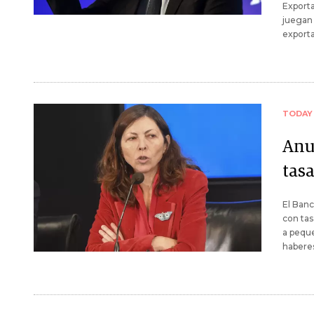
Exporta
juegan
exporta
TODAY
Anu
tas
El Banc
con tas
a peque
haberes