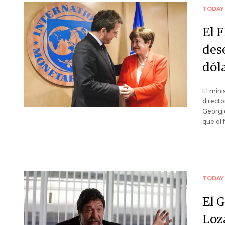
TODAY
El 
des
dól
El mini
directo
Georgi
que el 
TODAY
El 
Loz