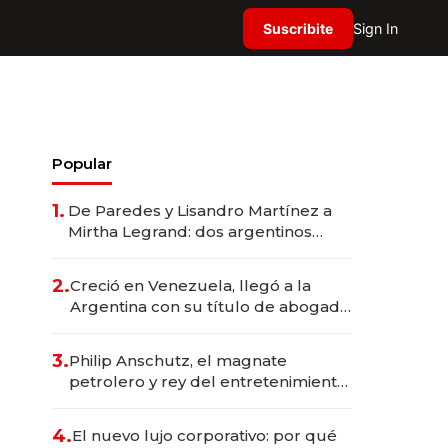
Suscribite
Sign In
Popular
1.
De Paredes y Lisandro Martínez a
Mirtha Legrand: dos argentinos
impulsan el negocio del wellness
deportivo y el cuidado corporal
2.
Creció en Venezuela, llegó a la
Argentina con su título de abogado
y construyó un imperio
gastronómico que revoluciona las
3.
Philip Anschutz, el magnate
marcas "fast premium"
petrolero y rey del entretenimiento
que va por la licitación de
Tecnópolis junto a Fénix
4.
El nuevo lujo corporativo: por qué