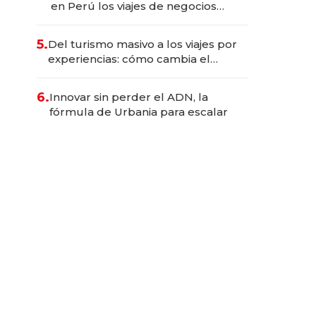
en Perú los viajes de negocios
dejan de ser reuniones para
convertirse en experiencias
5.
Del turismo masivo a los viajes por
transformadoras
experiencias: cómo cambia el
negocio de la asistencia al viajero
6.
Innovar sin perder el ADN, la
fórmula de Urbania para escalar