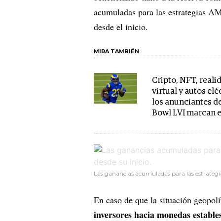
acumuladas para las estrategias A
desde el inicio.
MIRA TAMBIÉN
Cripto, NFT, reali
virtual y autos elé
los anunciantes d
Bowl LVI marcan e
Las ganancias acumuladas para las estrategi
En caso de que la situación geopol
inversores hacia monedas estable