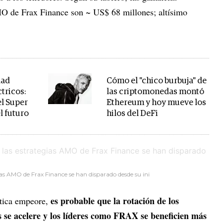
MO de Frax Finance son ~ US$ 68 millones; altísimo
dad
Cómo el "chico burbuja" de
ctricos:
las criptomonedas montó
el Super
Ethereum y hoy mueve los
l futuro
hilos del DeFi
as AMO de Frax Finance se han disparado desde su ini
es probable que la rotación de los
ítica empeore,
s se acelere y los líderes como FRAX se beneficien más