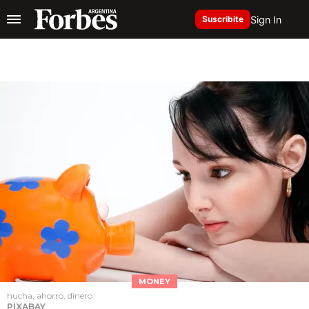
Sign In
Suscribite
MONEY
hucha, ahorro, dinero
PIXABAY