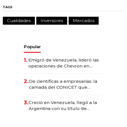
TAGS
Cualidades
Inversores
Mercados
Popular
1.
Emigró de Venezuela, lideró las
operaciones de Chevron en
EE.UU. y hoy es la única mujer
CEO en Vaca Muerta
2.
De científicas a empresarias: la
camada del CONICET que
levantó más de US$ 40 millones
para fundar startups biotech
3.
Creció en Venezuela, llegó a la
Argentina con su título de
abogado y construyó un imperio
gastronómico que revoluciona
las marcas "fast premium"