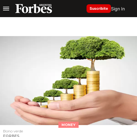
Sign In
Suscribite
MONEY
Bono verde
FORBES