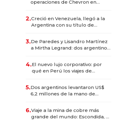
operaciones de Chevron en
EE.UU. y hoy es la única mujer
CEO en Vaca Muerta
2.
Creció en Venezuela, llegó a la
Argentina con su título de
abogado y construyó un imperio
gastronómico que revoluciona
3.
De Paredes y Lisandro Martínez
las marcas "fast premium"
a Mirtha Legrand: dos argentinos
impulsan el negocio del wellness
deportivo y el cuidado corporal
4.
El nuevo lujo corporativo: por
qué en Perú los viajes de
negocios dejan de ser reuniones
para convertirse en experiencias
5.
Dos argentinos levantaron US$
transformadoras
6,2 millones de la mano de
Rauch, Englebienne y Woloski
6.
Viaje a la mina de cobre más
grande del mundo: Escondida, el
gigante chileno que exporta US$
14.000 millones anuales