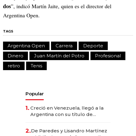
dos
”, indicó Martín Jaite, quien es el director del
Argentina Open.
TAGS
Argentina Open
Carrera
Deporte
Dinero
Juan Martín del Potro
Profesional
retiro
Tenis
Popular
1.
Creció en Venezuela, llegó a la
Argentina con su título de
abogado y construyó un imperio
gastronómico que revoluciona
2.
De Paredes y Lisandro Martínez
las marcas "fast premium"