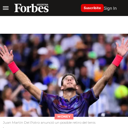
Sign In
Suscribite
MONEY
Juan Martín Del Potro anunció un posible retiro del tenis
.