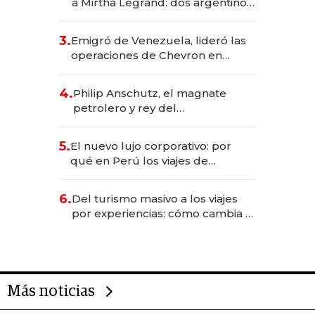
a Mirtha Legrand: dos argentinos
impulsan el negocio del wellness
deportivo y el cuidado corporal
3.
Emigró de Venezuela, lideró las
operaciones de Chevron en
EE.UU. y hoy es la única mujer
CEO en Vaca Muerta
4.
Philip Anschutz, el magnate
petrolero y rey del
entretenimiento que va por la
licitación de Tecnópolis junto a
5.
El nuevo lujo corporativo: por
Fénix
qué en Perú los viajes de
negocios dejan de ser reuniones
para convertirse en experiencias
6.
Del turismo masivo a los viajes
transformadoras
por experiencias: cómo cambia el
negocio de la asistencia al viajero
Más noticias