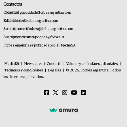
Contactos
Comercial:
publicidad@forbesargentina.com
Editorial:
info@forbesargentina.com
Summit:
summitforbes@forbesargentina.com
Suscripciones:
suscripciones@forbes.ar
Forbes Argentina es publicada por HT Media SA.
MediaKit
|
Newsletter
|
Contacto
|
Valores y estándares editoriales
|
Términos y condiciones
|
Legales
|
© 2026. Forbes Argentina. Todos
los derechos reservados.