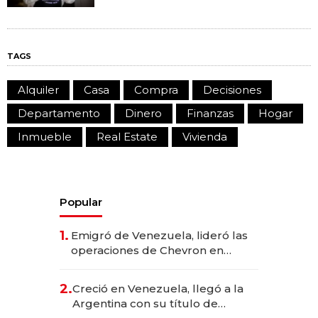
TAGS
Alquiler
Casa
Compra
Decisiones
Departamento
Dinero
Finanzas
Hogar
Inmueble
Real Estate
Vivienda
Popular
1.
Emigró de Venezuela, lideró las
operaciones de Chevron en
EE.UU. y hoy es la única mujer
CEO en Vaca Muerta
2.
Creció en Venezuela, llegó a la
Argentina con su título de