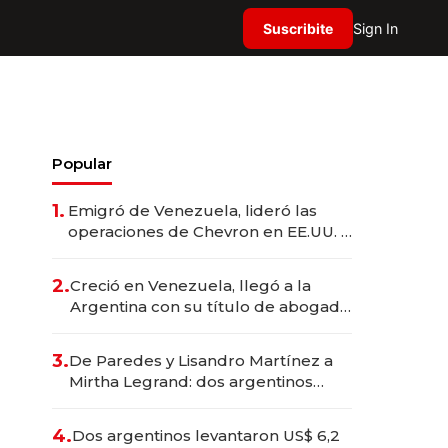
Suscribite
Sign In
Popular
1.
Emigró de Venezuela, lideró las
operaciones de Chevron en EE.UU. y
hoy es la única mujer CEO en Vaca
Muerta
2.
Creció en Venezuela, llegó a la
Argentina con su título de abogado
y construyó un imperio
gastronómico que revoluciona las
3.
De Paredes y Lisandro Martínez a
marcas "fast premium"
Mirtha Legrand: dos argentinos
impulsan el negocio del wellness
deportivo y el cuidado corporal
4.
Dos argentinos levantaron US$ 6,2