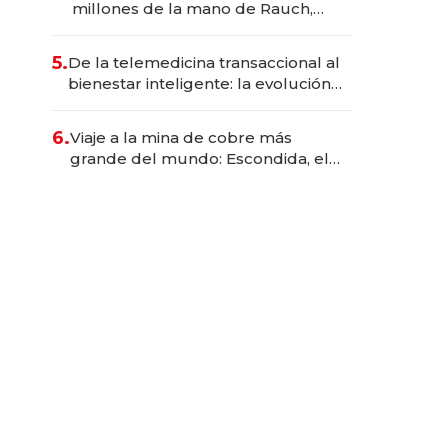
millones de la mano de Rauch,
Englebienne y Woloski
5.
De la telemedicina transaccional al
bienestar inteligente: la evolución
de doc24 para transformar a las
organizaciones
6.
Viaje a la mina de cobre más
grande del mundo: Escondida, el
gigante chileno que exporta US$
14.000 millones anuales