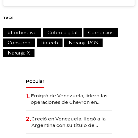
TAGS
#ForbesLive
Cobro digital
Comercios
Consumo
fintech
Naranja POS
Naranja X
Popular
1.
Emigró de Venezuela, lideró las
operaciones de Chevron en
EE.UU. y hoy es la única mujer
CEO en Vaca Muerta
2.
Creció en Venezuela, llegó a la
Argentina con su título de
abogado y construyó un imperio