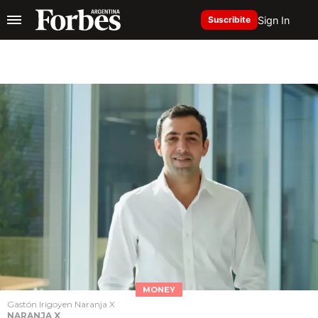
Sign In
Suscribite
MONEY
Gastón Irigoyen Naranja X
NARANJA X