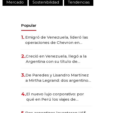
Mercado
Sostenibilidad
Tendencias
Popular
1.
Emigró de Venezuela, lideró las
operaciones de Chevron en
EE.UU. y hoy es la única mujer
CEO en Vaca Muerta
2.
Creció en Venezuela, llegó a la
Argentina con su título de
abogado y construyó un imperio
gastronómico que revoluciona
3.
De Paredes y Lisandro Martínez
las marcas "fast premium"
a Mirtha Legrand: dos argentinos
impulsan el negocio del wellness
deportivo y el cuidado corporal
4.
El nuevo lujo corporativo: por
qué en Perú los viajes de
negocios dejan de ser reuniones
para convertirse en experiencias
Dos argentinos levantaron US$