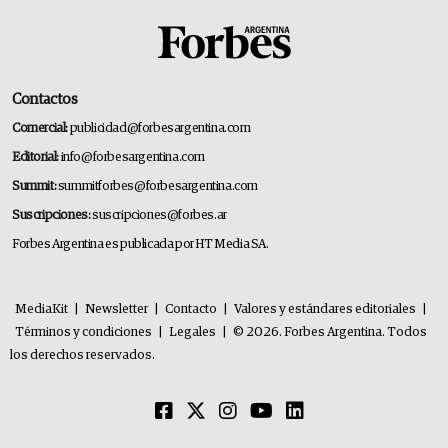
Contactos
Comercial:
publicidad@forbesargentina.com
Editorial:
info@forbesargentina.com
Summit:
summitforbes@forbesargentina.com
Suscripciones:
suscripciones@forbes.ar
Forbes Argentina es publicada por HT Media SA.
MediaKit
|
Newsletter
|
Contacto
|
Valores y estándares editoriales
|
Términos y condiciones
|
Legales
|
© 2026. Forbes Argentina. Todos
los derechos reservados.