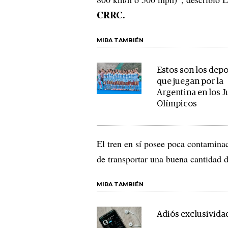
CRRC.
MIRA TAMBIÉN
Estos son los depo
que juegan por la
Argentina en los 
Olímpicos
El tren en sí posee poca contaminac
de transportar una buena cantidad d
MIRA TAMBIÉN
Adiós exclusivida