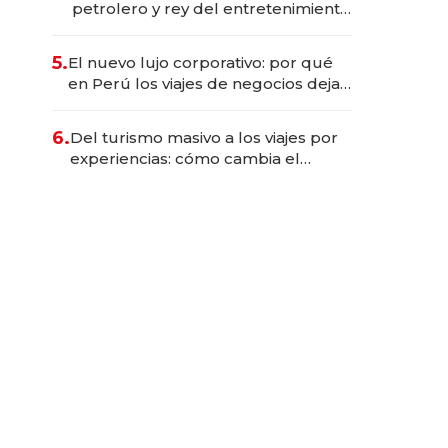
petrolero y rey del entretenimiento
que va por la licitación de
Tecnópolis junto a Fénix
5.
El nuevo lujo corporativo: por qué
en Perú los viajes de negocios dejan
de ser reuniones para convertirse
en experiencias transformadoras
6.
Del turismo masivo a los viajes por
experiencias: cómo cambia el
negocio de la asistencia al viajero