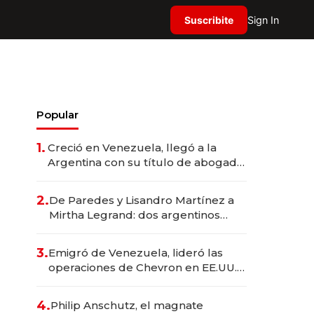
Suscribite
Sign In
Popular
1.
Creció en Venezuela, llegó a la
Argentina con su título de abogado
y construyó un imperio
gastronómico que revoluciona las
2.
De Paredes y Lisandro Martínez a
marcas "fast premium"
Mirtha Legrand: dos argentinos
impulsan el negocio del wellness
deportivo y el cuidado corporal
3.
Emigró de Venezuela, lideró las
operaciones de Chevron en EE.UU. y
hoy es la única mujer CEO en Vaca
Muerta
4.
Philip Anschutz, el magnate