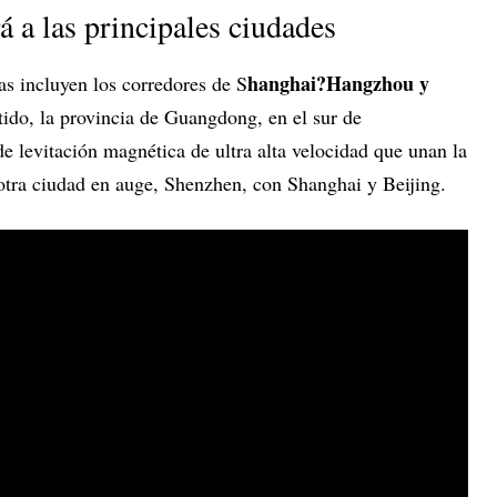
á a las principales ciudades
hanghai?Hangzhou y
das incluyen los corredores de S
tido, la provincia de Guangdong, en el sur de
e levitación magnética de ultra alta velocidad que unan la
otra ciudad en auge, Shenzhen, con Shanghai y Beijing.