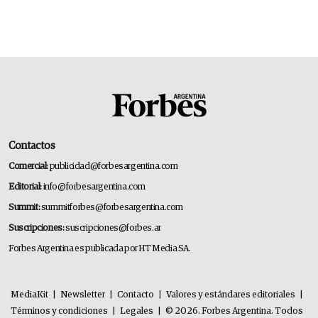
Contactos
Comercial:
publicidad@forbesargentina.com
Editorial:
info@forbesargentina.com
Summit:
summitforbes@forbesargentina.com
Suscripciones:
suscripciones@forbes.ar
Forbes Argentina es publicada por HT Media SA.
MediaKit
|
Newsletter
|
Contacto
|
Valores y estándares editoriales
|
Términos y condiciones
|
Legales
|
© 2026. Forbes Argentina. Todos