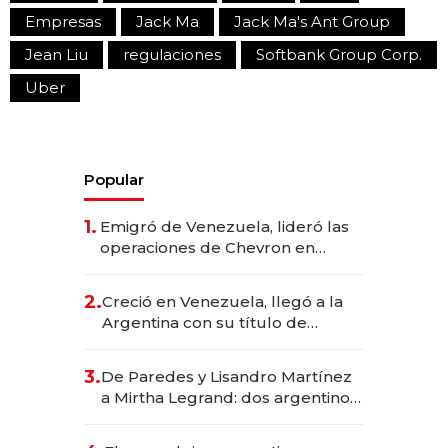
Empresas
Jack Ma
Jack Ma's Ant Group
Jean Liu
regulaciones
Softbank Group Corp.
Uber
Popular
1.
Emigró de Venezuela, lideró las
operaciones de Chevron en
EE.UU. y hoy es la única mujer
CEO en Vaca Muerta
2.
Creció en Venezuela, llegó a la
Argentina con su título de
abogado y construyó un imperio
gastronómico que revoluciona
3.
De Paredes y Lisandro Martínez
las marcas "fast premium"
a Mirtha Legrand: dos argentinos
impulsan el negocio del wellness
deportivo y el cuidado corporal