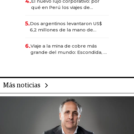
4.
El nuevo lujo corporativo: por
qué en Perú los viajes de
negocios dejan de ser reuniones
para convertirse en experiencias
5.
Dos argentinos levantaron US$
transformadoras
6,2 millones de la mano de
Rauch, Englebienne y Woloski
6.
Viaje a la mina de cobre más
grande del mundo: Escondida, el
gigante chileno que exporta US$
14.000 millones anuales
Más noticias