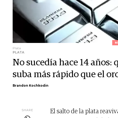
M
Plata
PLATA
No sucedía hace 14 años: q
suba más rápido que el or
Brandon Kochkodin
SHARE
El salto de la plata reavi