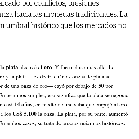
rcado por conflictos, presiones
anza hacia las monedas tradicionales. La
 un umbral histórico que los mercados no
plata
oro
 la
alcanzó al
. Y fue incluso más allá. La
oro y la plata —es decir, cuántas onzas de plata se
50
alor de una onza de oro— cayó por debajo de
por
n términos simples, eso significa que la plata se negocia
14 años
en casi
, en medio de una suba que empujó al oro
US$ 5.100
ta los
la onza. La plata, por su parte, aumentó
En ambos casos, se trata de precios máximos históricos.