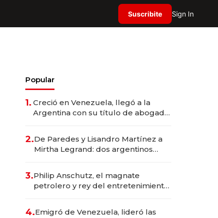
Suscribite
Sign In
Popular
1.
Creció en Venezuela, llegó a la
Argentina con su título de abogado
y construyó un imperio
gastronómico que revoluciona las
2.
De Paredes y Lisandro Martínez a
marcas "fast premium"
Mirtha Legrand: dos argentinos
impulsan el negocio del wellness
deportivo y el cuidado corporal
3.
Philip Anschutz, el magnate
petrolero y rey del entretenimiento
que va por la licitación de
Tecnópolis junto a Fénix
4.
Emigró de Venezuela, lideró las