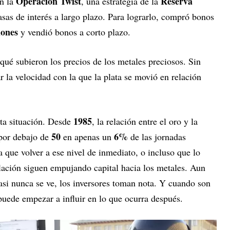
Operación Twist
Reserva
n la
, una estrategia de la
sas de interés a largo plazo. Para lograrlo, compró bonos
lones
y vendió bonos a corto plazo.
qué subieron los precios de los metales preciosos. Sin
r la velocidad con la que la plata se movió en relación
1985
sta situación. Desde
, la relación entre el oro y la
50
6%
por debajo de
en apenas un
de las jornadas
a que volver a ese nivel de inmediato, o incluso que lo
flación siguen empujando capital hacia los metales. Aun
asi nunca se ve, los inversores toman nota. Y cuando son
puede empezar a influir en lo que ocurra después.