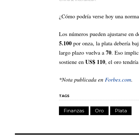
¿Cómo podría verse hoy una normal
Los números pueden ajustarse en do
5.100
por onza, la plata debería ba
70
largo plazo vuelva a
. Eso implic
US$ 110
sostiene en
, el oro tendrí
*Nota publicada en
Forbes.com
.
TAGS
Finanzas
Oro
Plata