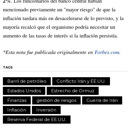
2%
. Los funcionarios del banco central habían
mencionado previamente un "mayor riesgo" de que la
inflación tardara más en desacelerarse de lo previsto, y la
mayoría recalcó que el organismo podría necesitar un
aumento de las tasas de interés si la inflación persistía.
*Esta nota fue publicada originalmente en
Forbes.com
.
TAGS
Barril de petróleo
Conflicto Irán y EE.UU.
Estados Unidos
Estrecho de Ormuz
Finanzas
gestión de riesgos
Guerra de Irán
Inflación
Inversión
Reserva Federal de EE.UU.