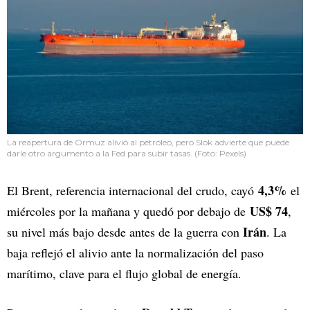
La reapertura de Ormuz alivió al petróleo, pero Slok advierte que puede
darle otro argumento a la Fed para subir tasas. (Foto: Pexels)
4,3%
El Brent, referencia internacional del crudo, cayó
el
US$ 74
miércoles por la mañana y quedó por debajo de
,
Irán
su nivel más bajo desde antes de la guerra con
. La
baja reflejó el alivio ante la normalización del paso
marítimo, clave para el flujo global de energía.