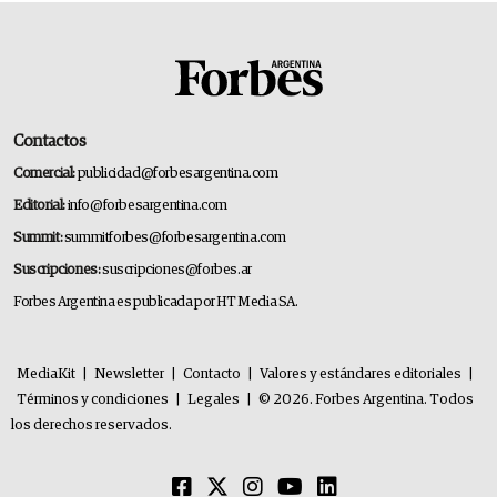
Contactos
Comercial:
publicidad@forbesargentina.com
Editorial:
info@forbesargentina.com
Summit:
summitforbes@forbesargentina.com
Suscripciones:
suscripciones@forbes.ar
Forbes Argentina es publicada por HT Media SA.
MediaKit
|
Newsletter
|
Contacto
|
Valores y estándares editoriales
|
Términos y condiciones
|
Legales
|
© 2026. Forbes Argentina. Todos
los derechos reservados.