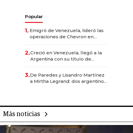
Popular
1.
Emigró de Venezuela, lideró las
operaciones de Chevron en
EE.UU. y hoy es la única mujer
CEO en Vaca Muerta
2.
Creció en Venezuela, llegó a la
Argentina con su título de
abogado y construyó un imperio
gastronómico que revoluciona
3.
De Paredes y Lisandro Martínez
las marcas "fast premium"
a Mirtha Legrand: dos argentinos
impulsan el negocio del wellness
deportivo y el cuidado corporal
Más noticias