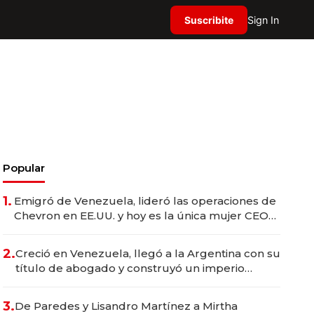
Suscribite
Sign In
Popular
1.
Emigró de Venezuela, lideró las operaciones de
Chevron en EE.UU. y hoy es la única mujer CEO
en Vaca Muerta
2.
Creció en Venezuela, llegó a la Argentina con su
título de abogado y construyó un imperio
gastronómico que revoluciona las marcas "fast
premium"
3.
De Paredes y Lisandro Martínez a Mirtha