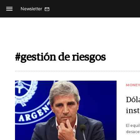
Newsletter
#gestión de riesgos
MONE
Dóla
ins
El equi
desacel