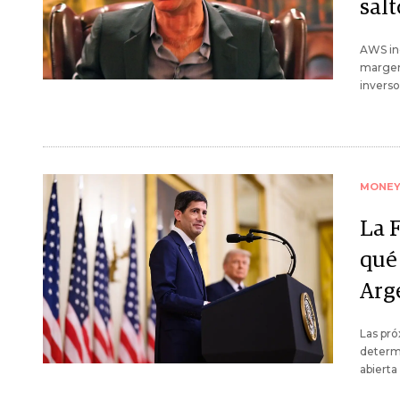
sal
AWS inc
margen
inverso
MONE
La 
qué 
Arg
Las pró
determi
abierta