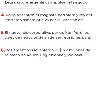
Legrand: dos argentinos impulsan el negocio
del wellness deportivo y el cuidado corporal
4.
Philip Anschutz, el magnate petrolero y rey del
entretenimiento que va por la licitación de
Tecnópolis junto a Fénix
5.
El nuevo lujo corporativo: por qué en Perú los
viajes de negocios dejan de ser reuniones para
convertirse en experiencias transformadoras
6.
Dos argentinos levantaron US$ 6,2 millones de
la mano de Rauch, Englebienne y Woloski