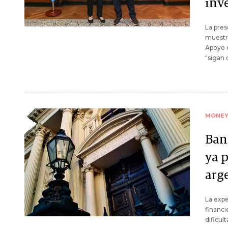
inv
La pres
muestra
Apoyo c
"sigan
MONE
Banc
ya p
arg
La expe
financi
dificul