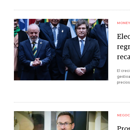
MONE
Ele
regr
reca
El crec
gestioa
precios
NEGOC
Pro