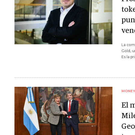
tok
pun
ven
La comp
Gold, 
Es la p
MONE
El 
Mile
Geor