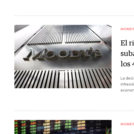
MONE
El r
sub
los
La deci
inflexi
econom
MONE