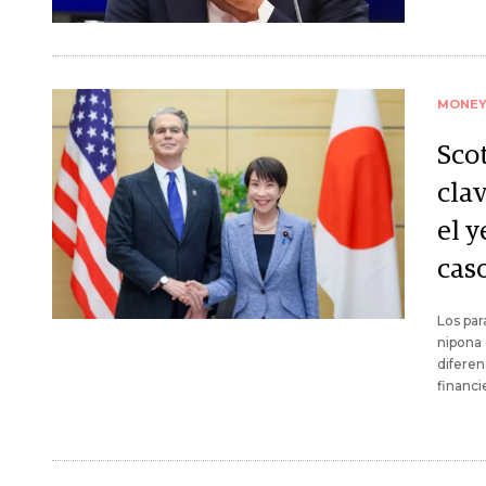
MONE
Sco
cla
el y
cas
Los par
nipona 
diferen
financi