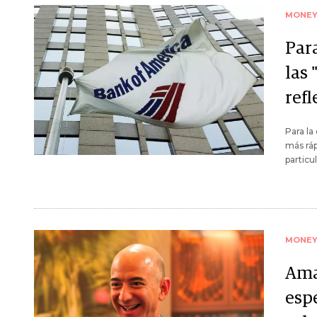
MONE
Para
las 
ref
Para l
más ráp
particu
MONE
Ama
esp