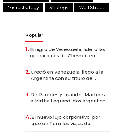
Microstrategy
Strategy
Wall Street
Popular
1.
Emigró de Venezuela, lideró las
operaciones de Chevron en
EE.UU. y hoy es la única mujer
CEO en Vaca Muerta
2.
Creció en Venezuela, llegó a la
Argentina con su título de
abogado y construyó un imperio
gastronómico que revoluciona
3.
De Paredes y Lisandro Martínez
las marcas "fast premium"
a Mirtha Legrand: dos argentinos
impulsan el negocio del wellness
deportivo y el cuidado corporal
4.
El nuevo lujo corporativo: por
qué en Perú los viajes de
negocios dejan de ser reuniones