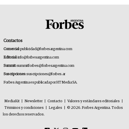
Contactos
Comercial:
publicidad@forbesargentina.com
Editorial:
info@forbesargentina.com
Summit:
summitforbes@forbesargentina.com
Suscripciones:
suscripciones@forbes.ar
Forbes Argentina es publicada por HT Media SA.
MediaKit
|
Newsletter
|
Contacto
|
Valores y estándares editoriales
|
Términos y condiciones
|
Legales
|
© 2026. Forbes Argentina. Todos
los derechos reservados.