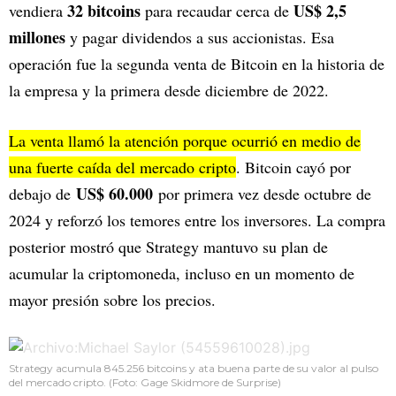
32 bitcoins
US$ 2,5
vendiera
para recaudar cerca de
millones
y pagar dividendos a sus accionistas. Esa
operación fue la segunda venta de Bitcoin en la historia de
la empresa y la primera desde diciembre de 2022.
La venta llamó la atención porque ocurrió en medio de
una fuerte caída del mercado cripto
. Bitcoin cayó por
US$ 60.000
debajo de
por primera vez desde octubre de
2024 y reforzó los temores entre los inversores. La compra
posterior mostró que Strategy mantuvo su plan de
acumular la criptomoneda, incluso en un momento de
mayor presión sobre los precios.
Strategy acumula 845.256 bitcoins y ata buena parte de su valor al pulso
del mercado cripto. (Foto: Gage Skidmore de Surprise)