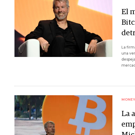
El 
Bitc
detr
La firm
una ven
despeja
mercad
MONE
La 
emp
Mic