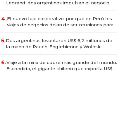
Legrand: dos argentinos impulsan el negocio
del wellness deportivo y el cuidado corporal
4.
El nuevo lujo corporativo: por qué en Perú los
viajes de negocios dejan de ser reuniones para
convertirse en experiencias transformadoras
5.
Dos argentinos levantaron US$ 6,2 millones de
la mano de Rauch, Englebienne y Woloski
6.
Viaje a la mina de cobre más grande del mundo:
Escondida, el gigante chileno que exporta US$
14.000 millones anuales