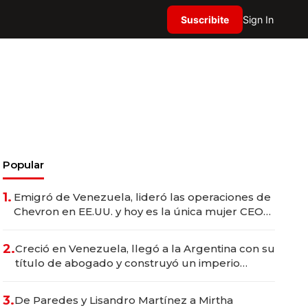
Suscribite
Sign In
Popular
1.
Emigró de Venezuela, lideró las operaciones de
Chevron en EE.UU. y hoy es la única mujer CEO
en Vaca Muerta
2.
Creció en Venezuela, llegó a la Argentina con su
título de abogado y construyó un imperio
gastronómico que revoluciona las marcas "fast
premium"
3.
De Paredes y Lisandro Martínez a Mirtha