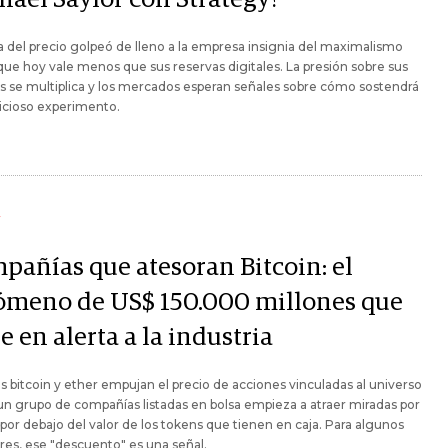
a del precio golpeó de lleno a la empresa insignia del maximalismo
 que hoy vale menos que sus reservas digitales. La presión sobre sus
s se multiplica y los mercados esperan señales sobre cómo sostendrá
icioso experimento.
Y
pañías que atesoran Bitcoin: el
ómeno de US$ 150.000 millones que
e en alerta a la industria
s bitcoin y ether empujan el precio de acciones vinculadas al universo
 un grupo de compañías listadas en bolsa empieza a atraer miradas por
 por debajo del valor de los tokens que tienen en caja. Para algunos
res, ese "descuento" es una señal.