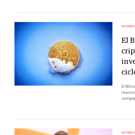
MONE
El B
crip
inv
cicl
El Bitc
reaccio
compañ
MONE