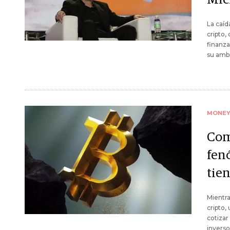
La caíd
cripto,
finanza
su amb
MONE
Com
fen
tien
Mientra
cripto,
cotizar
inverso