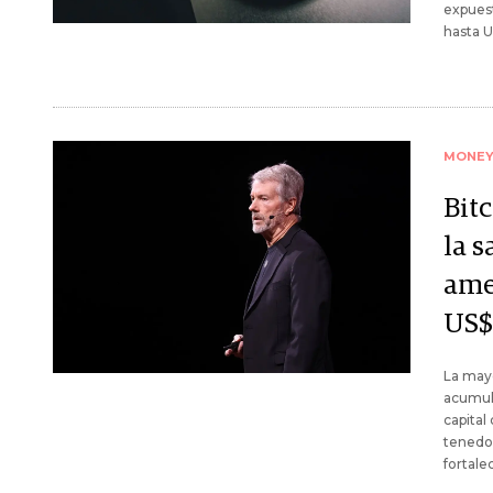
expuest
hasta U
MONE
Bitc
la s
ame
US$
La mayo
acumula
capital
tenedor
fortale