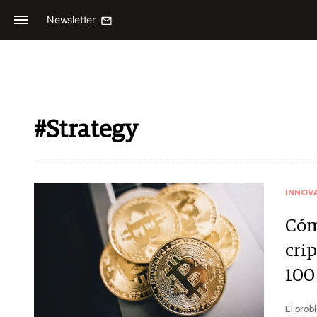
Newsletter
#Strategy
INNOV
Cómo
cri
100
El prob