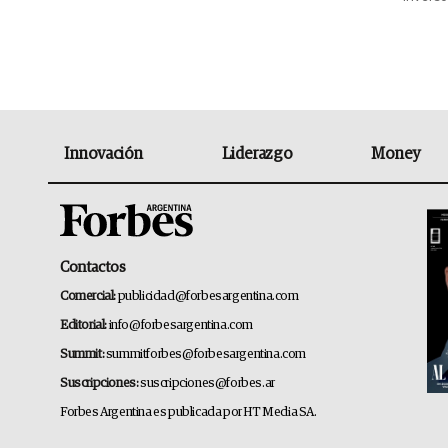
Innovación
Liderazgo
Money
Contactos
Comercial:
publicidad@forbesargentina.com
Editorial:
info@forbesargentina.com
Summit:
summitforbes@forbesargentina.com
Suscripciones:
suscripciones@forbes.ar
Forbes Argentina es publicada por HT Media SA.