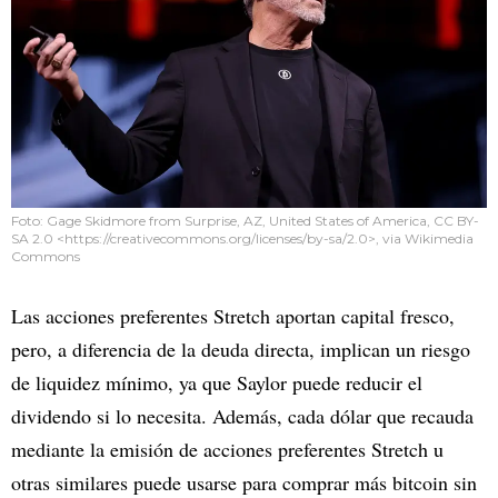
Foto: Gage Skidmore from Surprise, AZ, United States of America, CC BY-
SA 2.0 <https://creativecommons.org/licenses/by-sa/2.0>, via Wikimedia
Commons
Las acciones preferentes Stretch aportan capital fresco,
pero, a diferencia de la deuda directa, implican un riesgo
de liquidez mínimo, ya que Saylor puede reducir el
dividendo si lo necesita. Además, cada dólar que recauda
mediante la emisión de acciones preferentes Stretch u
otras similares puede usarse para comprar más bitcoin sin