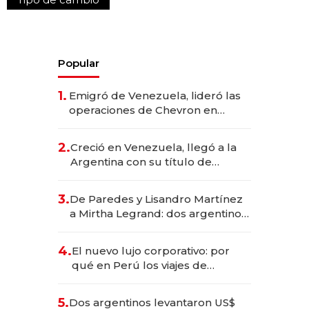
Popular
1.
Emigró de Venezuela, lideró las
operaciones de Chevron en
EE.UU. y hoy es la única mujer
CEO en Vaca Muerta
2.
Creció en Venezuela, llegó a la
Argentina con su título de
abogado y construyó un imperio
gastronómico que revoluciona
3.
De Paredes y Lisandro Martínez
las marcas "fast premium"
a Mirtha Legrand: dos argentinos
impulsan el negocio del wellness
deportivo y el cuidado corporal
4.
El nuevo lujo corporativo: por
qué en Perú los viajes de
negocios dejan de ser reuniones
para convertirse en experiencias
5.
Dos argentinos levantaron US$
transformadoras