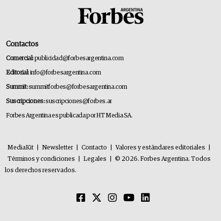
Contactos
Comercial:
publicidad@forbesargentina.com
Editorial:
info@forbesargentina.com
Summit:
summitforbes@forbesargentina.com
Suscripciones:
suscripciones@forbes.ar
Forbes Argentina es publicada por HT Media SA.
MediaKit
|
Newsletter
|
Contacto
|
Valores y estándares editoriales
|
Términos y condiciones
|
Legales
|
© 2026. Forbes Argentina. Todos
los derechos reservados.