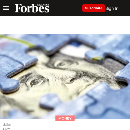
Sign In
Suscribite
MONEY
dólar
FPY