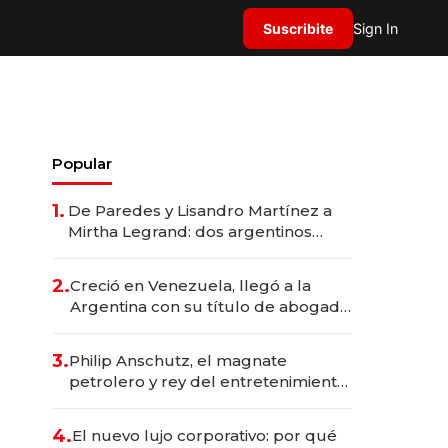
Suscribite
Sign In
Popular
1.
De Paredes y Lisandro Martínez a
Mirtha Legrand: dos argentinos
impulsan el negocio del wellness
deportivo y el cuidado corporal
2.
Creció en Venezuela, llegó a la
Argentina con su título de abogado
y construyó un imperio
gastronómico que revoluciona las
3.
Philip Anschutz, el magnate
marcas "fast premium"
petrolero y rey del entretenimiento
que va por la licitación de
Tecnópolis junto a Fénix
4.
El nuevo lujo corporativo: por qué