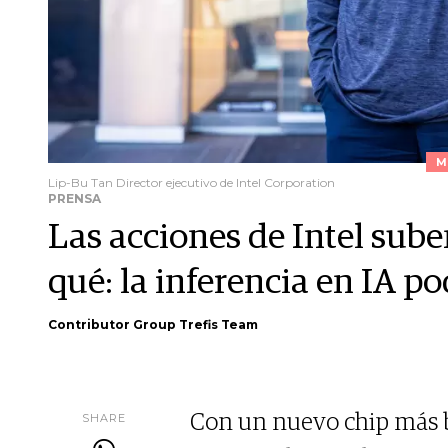
M
Lip-Bu Tan Director ejecutivo de Intel Corporation
PRENSA
Las acciones de Intel sube
qué: la inferencia en IA p
Contributor Group Trefis Team
SHARE
Con un nuevo chip más ba