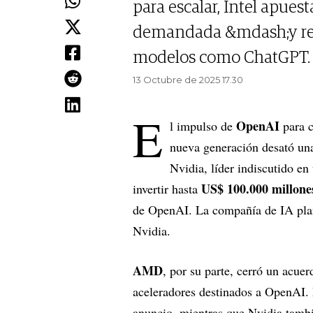
para escalar, Intel apues
demandada &mdash;y re
modelos como ChatGPT.
13 Octubre de 2025 17.30
E
OpenAI
l impulso de
para c
nueva generación desató una
Nvidia, líder indiscutido e
US$ 100.000 millone
invertir hasta
de OpenAI. La compañía de IA plane
Nvidia.
AMD
, por su parte, cerró un acue
aceleradores destinados a OpenAI
anuncio, mientras que Nvidia tambi