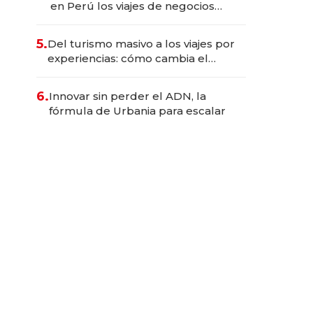
en Perú los viajes de negocios
dejan de ser reuniones para
convertirse en experiencias
5.
Del turismo masivo a los viajes por
transformadoras
experiencias: cómo cambia el
negocio de la asistencia al viajero
6.
Innovar sin perder el ADN, la
fórmula de Urbania para escalar