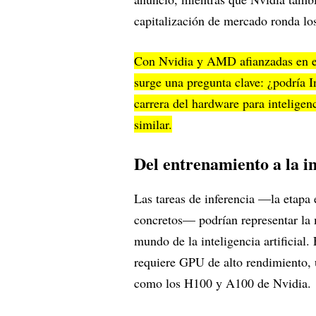
capitalización de mercado ronda l
Con Nvidia y AMD afianzadas en el
surge una pregunta clave: ¿podría I
carrera del hardware para inteligen
similar.
Del entrenamiento a la i
Las tareas de inferencia —la etapa 
concretos— podrían representar la m
mundo de la inteligencia artificia
requiere GPU de alto rendimiento,
como los H100 y A100 de Nvidia.