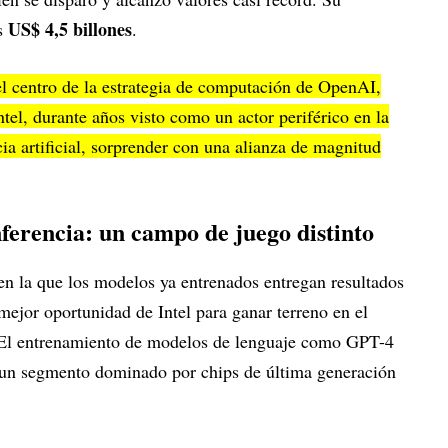
US$ 4,5 billones
os
.
 centro de la estrategia de computación de OpenAI,
ntel, durante años visto como un actor periférico en la
cia artificial, sorprender con una alianza de magnitud
nferencia: un campo de juego distinto
en la que los modelos ya entrenados entregan resultados
ejor oportunidad de Intel para ganar terreno en el
l. El entrenamiento de modelos de lenguaje como GPT-4
 un segmento dominado por chips de última generación