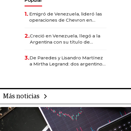
Popular
1.
Emigró de Venezuela, lideró las
operaciones de Chevron en
EE.UU. y hoy es la única mujer
CEO en Vaca Muerta
2.
Creció en Venezuela, llegó a la
Argentina con su título de
abogado y construyó un imperio
gastronómico que revoluciona
3.
De Paredes y Lisandro Martínez
las marcas "fast premium"
a Mirtha Legrand: dos argentinos
impulsan el negocio del wellness
deportivo y el cuidado corporal
Más noticias