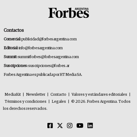
Contactos
Comercial:
publicidad@forbesargentina.com
Editorial:
info@forbesargentina.com
Summit:
summitforbes@forbesargentina.com
Suscripciones:
suscripciones@forbes.ar
Forbes Argentina es publicada por HT Media SA.
MediaKit
|
Newsletter
|
Contacto
|
Valores y estándares editoriales
|
Términos y condiciones
|
Legales
|
© 2026. Forbes Argentina. Todos
los derechos reservados.