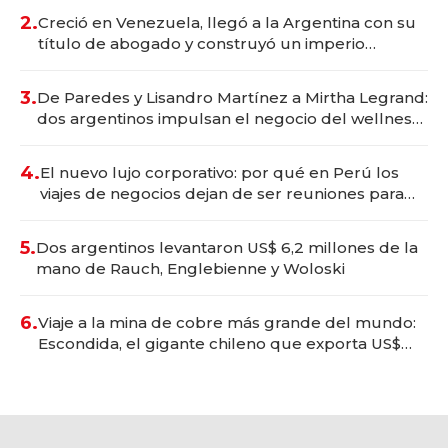
2.
Creció en Venezuela, llegó a la Argentina con su
título de abogado y construyó un imperio
gastronómico que revoluciona las marcas "fast
premium"
3.
De Paredes y Lisandro Martínez a Mirtha Legrand:
dos argentinos impulsan el negocio del wellness
deportivo y el cuidado corporal
4.
El nuevo lujo corporativo: por qué en Perú los
viajes de negocios dejan de ser reuniones para
convertirse en experiencias transformadoras
5.
Dos argentinos levantaron US$ 6,2 millones de la
mano de Rauch, Englebienne y Woloski
6.
Viaje a la mina de cobre más grande del mundo:
Escondida, el gigante chileno que exporta US$
14.000 millones anuales