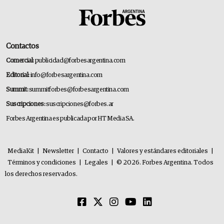
Contactos
Comercial:
publicidad@forbesargentina.com
Editorial:
info@forbesargentina.com
Summit:
summitforbes@forbesargentina.com
Suscripciones:
suscripciones@forbes.ar
Forbes Argentina es publicada por HT Media SA.
MediaKit
|
Newsletter
|
Contacto
|
Valores y estándares editoriales
|
Términos y condiciones
|
Legales
|
© 2026. Forbes Argentina. Todos
los derechos reservados.