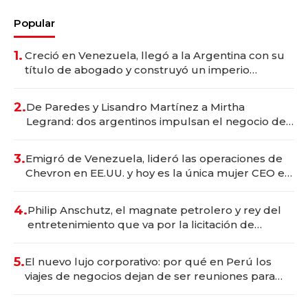
Popular
1.
Creció en Venezuela, llegó a la Argentina con su
título de abogado y construyó un imperio
gastronómico que revoluciona las marcas "fast
premium"
2.
De Paredes y Lisandro Martínez a Mirtha
Legrand: dos argentinos impulsan el negocio del
wellness deportivo y el cuidado corporal
3.
Emigró de Venezuela, lideró las operaciones de
Chevron en EE.UU. y hoy es la única mujer CEO en
Vaca Muerta
4.
Philip Anschutz, el magnate petrolero y rey del
entretenimiento que va por la licitación de
Tecnópolis junto a Fénix
5.
El nuevo lujo corporativo: por qué en Perú los
viajes de negocios dejan de ser reuniones para
convertirse en experiencias transformadoras