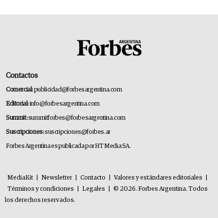
Contactos
Comercial:
publicidad@forbesargentina.com
Editorial:
info@forbesargentina.com
Summit:
summitforbes@forbesargentina.com
Suscripciones:
suscripciones@forbes.ar
Forbes Argentina es publicada por HT Media SA.
MediaKit
|
Newsletter
|
Contacto
|
Valores y estándares editoriales
|
Términos y condiciones
|
Legales
|
© 2026. Forbes Argentina. Todos
los derechos reservados.