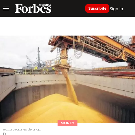
Sign In
Suscribite
MONEY
exportaciones de trigo
D