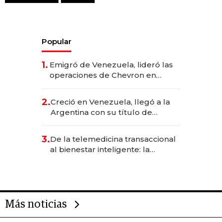
Popular
1.
Emigró de Venezuela, lideró las
operaciones de Chevron en
EE.UU. y hoy es la única mujer
CEO en Vaca Muerta
2.
Creció en Venezuela, llegó a la
Argentina con su título de
abogado y construyó un imperio
gastronómico que revoluciona
3.
De la telemedicina transaccional
las marcas "fast premium"
al bienestar inteligente: la
evolución de doc24 para
transformar a las organizaciones
Más noticias