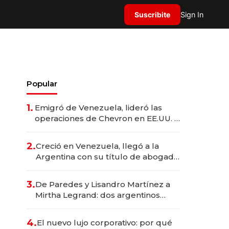
Suscribite
Sign In
Popular
1.
Emigró de Venezuela, lideró las
operaciones de Chevron en EE.UU. y
hoy es la única mujer CEO en Vaca
Muerta
2.
Creció en Venezuela, llegó a la
Argentina con su título de abogado
y construyó un imperio
gastronómico que revoluciona las
3.
De Paredes y Lisandro Martínez a
marcas "fast premium"
Mirtha Legrand: dos argentinos
impulsan el negocio del wellness
deportivo y el cuidado corporal
4.
El nuevo lujo corporativo: por qué