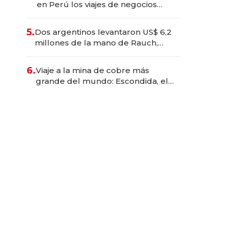
en Perú los viajes de negocios
dejan de ser reuniones para
convertirse en experiencias
5.
Dos argentinos levantaron US$ 6,2
transformadoras
millones de la mano de Rauch,
Englebienne y Woloski
6.
Viaje a la mina de cobre más
grande del mundo: Escondida, el
gigante chileno que exporta US$
14.000 millones anuales