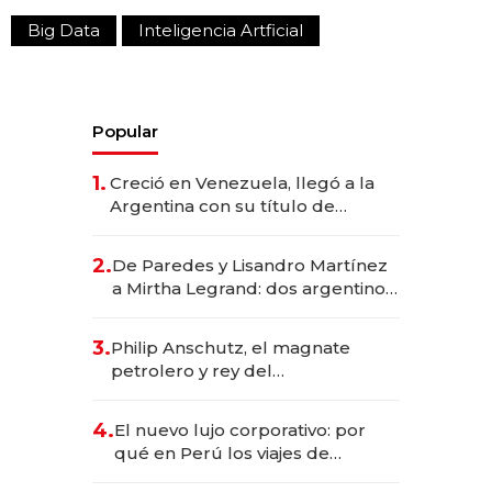
Big Data
Inteligencia Artficial
Popular
1.
Creció en Venezuela, llegó a la
Argentina con su título de
abogado y construyó un imperio
gastronómico que revoluciona
2.
De Paredes y Lisandro Martínez
las marcas "fast premium"
a Mirtha Legrand: dos argentinos
impulsan el negocio del wellness
deportivo y el cuidado corporal
3.
Philip Anschutz, el magnate
petrolero y rey del
entretenimiento que va por la
licitación de Tecnópolis junto a
4.
El nuevo lujo corporativo: por
Fénix
qué en Perú los viajes de
negocios dejan de ser reuniones