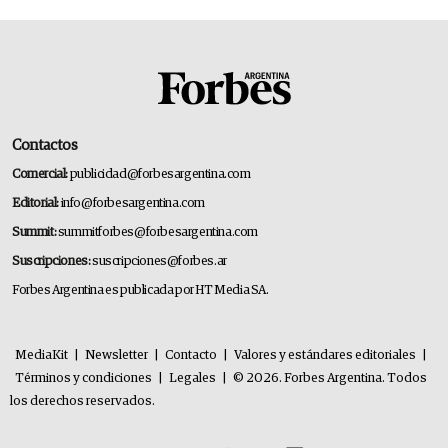
Contactos
Comercial:
publicidad@forbesargentina.com
Editorial:
info@forbesargentina.com
Summit:
summitforbes@forbesargentina.com
Suscripciones:
suscripciones@forbes.ar
Forbes Argentina es publicada por HT Media SA.
MediaKit
|
Newsletter
|
Contacto
|
Valores y estándares editoriales
|
Términos y condiciones
|
Legales
|
© 2026. Forbes Argentina. Todos
los derechos reservados.