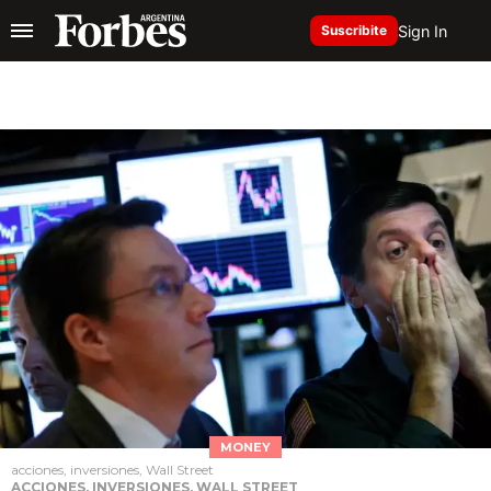
Sign In
Suscribite
MONEY
acciones, inversiones, Wall Street
ACCIONES, INVERSIONES, WALL STREET