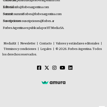
Comercial:
publicidad@forbesargentina.com
Editorial:
info@forbesargentina.com
Summit:
summitforbes@forbesargentina.com
Suscripciones:
suscripciones@forbes.ar
Forbes Argentina es publicada por HT Media SA.
MediaKit
|
Newsletter
|
Contacto
|
Valores y estándares editoriales
|
Términos y condiciones
|
Legales
|
© 2026. Forbes Argentina. Todos
los derechos reservados.