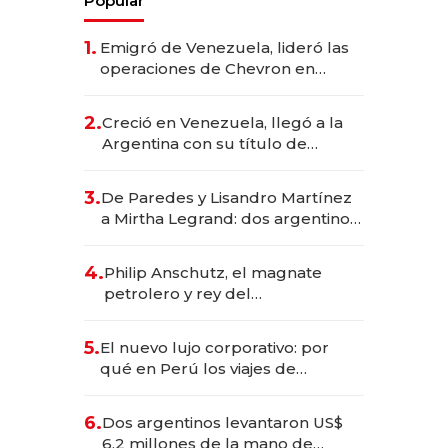
Popular
1.
Emigró de Venezuela, lideró las
operaciones de Chevron en
EE.UU. y hoy es la única mujer
CEO en Vaca Muerta
2.
Creció en Venezuela, llegó a la
Argentina con su título de
abogado y construyó un imperio
gastronómico que revoluciona
3.
De Paredes y Lisandro Martínez
las marcas "fast premium"
a Mirtha Legrand: dos argentinos
impulsan el negocio del wellness
deportivo y el cuidado corporal
4.
Philip Anschutz, el magnate
petrolero y rey del
entretenimiento que va por la
licitación de Tecnópolis junto a
5.
El nuevo lujo corporativo: por
Fénix
qué en Perú los viajes de
negocios dejan de ser reuniones
para convertirse en experiencias
6.
Dos argentinos levantaron US$
transformadoras
6,2 millones de la mano de