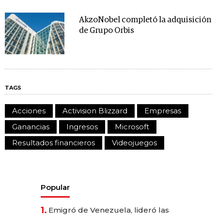
AkzoNobel completó la adquisición
de Grupo Orbis
TAGS
Acciones
Activision Blizzard
Empresas
Ganancias
Ingresos
Microsoft
Resultados financieros
Videojuegos
Popular
1.
Emigró de Venezuela, lideró las