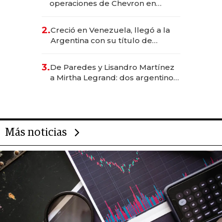
operaciones de Chevron en
EE.UU. y hoy es la única mujer
CEO en Vaca Muerta
2.
Creció en Venezuela, llegó a la
Argentina con su título de
abogado y construyó un imperio
gastronómico que revoluciona
3.
De Paredes y Lisandro Martínez
las marcas "fast premium"
a Mirtha Legrand: dos argentinos
impulsan el negocio del wellness
deportivo y el cuidado corporal
Más noticias