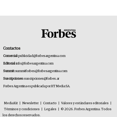
14.000 millones anuales
Contactos
Comercial:
publicidad@forbesargentina.com
Editorial:
info@forbesargentina.com
Summit:
summitforbes@forbesargentina.com
Suscripciones:
suscripciones@forbes.ar
Forbes Argentina es publicada por HT Media SA.
MediaKit
|
Newsletter
|
Contacto
|
Valores y estándares editoriales
|
Términos y condiciones
|
Legales
|
© 2026. Forbes Argentina. Todos
los derechos reservados.