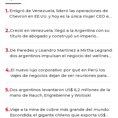
1.
Emigró de Venezuela, lideró las operaciones de
Chevron en EE.UU. y hoy es la única mujer CEO en
Vaca Muerta
2.
Creció en Venezuela, llegó a la Argentina con su
título de abogado y construyó un imperio
gastronómico que revoluciona las marcas "fast
premium"
3.
De Paredes y Lisandro Martínez a Mirtha Legrand:
dos argentinos impulsan el negocio del wellness
deportivo y el cuidado corporal
4.
El nuevo lujo corporativo: por qué en Perú los
viajes de negocios dejan de ser reuniones para
convertirse en experiencias transformadoras
5.
Dos argentinos levantaron US$ 6,2 millones de la
mano de Rauch, Englebienne y Woloski
6.
Viaje a la mina de cobre más grande del mundo:
Escondida, el gigante chileno que exporta US$