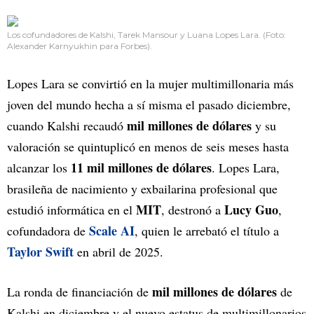
Los cofundadores de Kalshi, Tarek Mansour y Luana Lopes Lara. (Foto:
Alexander Karnyukhin para Forbes).
Lopes Lara se convirtió en la mujer multimillonaria más
joven del mundo hecha a sí misma el pasado diciembre,
mil millones de dólares
cuando Kalshi recaudó
y su
valoración se quintuplicó en menos de seis meses hasta
11 mil millones de dólares
alcanzar los
. Lopes Lara,
brasileña de nacimiento y exbailarina profesional que
MIT
Lucy Guo
estudió informática en el
, destronó a
,
Scale AI
cofundadora de
, quien le arrebató el título a
Taylor Swift
en abril de 2025.
mil millones de dólares
La ronda de financiación de
de
Kalshi en diciembre y el nuevo estatus de multimillonarios