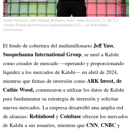
Tarek Mansour, cofundador de Kalshi (Foto: Web Summit, CC BY 2.0
<https://creativecommons.org/licenses/by/2.0>, via Wikimedia
Commons).
Jeff Yass
El fondo de cobertura del multimillonario
,
Susquehanna International Group
, se unió a Kalshi
como creador de mercado —operando y proporcionando
liquidez a los mercados de Kalshi— en abril de 2024,
ARK Invest, de
mientras que firmas de inversión como
Cathie Wood,
comenzaron a utilizar los datos de Kalshi
para fundamentar su estrategia de inversión y solicitar
nuevos mercados. La empresa desarrolló una amplia red
Robinhood
Coinbase
de alianzas:
y
ofrecen los mercados
CNN
CNBC
de Kalshi a sus usuarios, mientras que
,
y