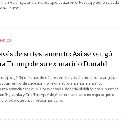
nari Holdings, una empresa que cotiza en el Nasdaq y tiene su sede
orre Trump.
NARIOS
avés de su testamento: Así se vengó
na Trump de su ex marido Donald
rump dejó 34 millones de dólares en activos cuando murió en julio,
documentos de sucesión no informados anteriormente. Su
nto especificaba que la mayor parte debería dividirse entre sus tres
Don Jr., Ivanka y Eric Trump. Y dejó dinero para otro ex esposo, pero
ra el ex presidente norteamericano.