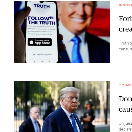
INNOV
Forb
cre
Truth S
censura
TODAY
Don
cau
Un juez
declara