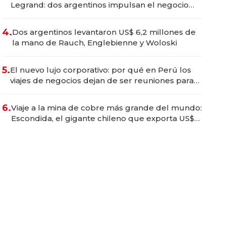
Legrand: dos argentinos impulsan el negocio
del wellness deportivo y el cuidado corporal
4.
Dos argentinos levantaron US$ 6,2 millones de
la mano de Rauch, Englebienne y Woloski
5.
El nuevo lujo corporativo: por qué en Perú los
viajes de negocios dejan de ser reuniones para
convertirse en experiencias transformadoras
6.
Viaje a la mina de cobre más grande del mundo:
Escondida, el gigante chileno que exporta US$
14.000 millones anuales