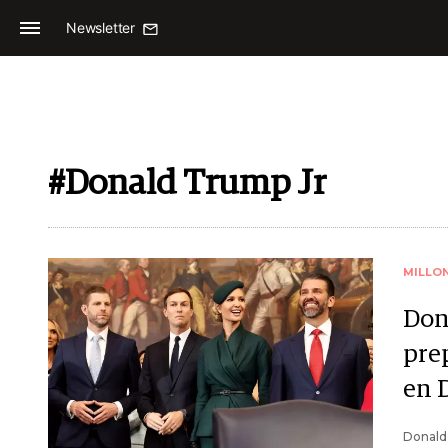
Newsletter
#Donald Trump Jr
MILLO
Don
pre
en 
Donald 