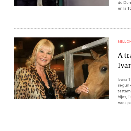
de Domi
en la T
MILLO
A tr
Iva
Ivana T
según 
testame
hijos, 
nada pa