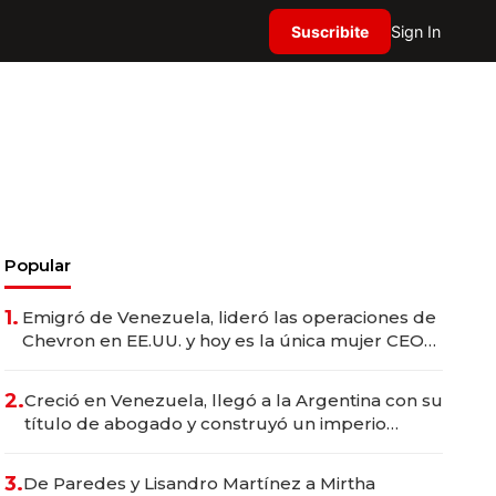
Suscribite
Sign In
Popular
1.
Emigró de Venezuela, lideró las operaciones de
Chevron en EE.UU. y hoy es la única mujer CEO
en Vaca Muerta
2.
Creció en Venezuela, llegó a la Argentina con su
título de abogado y construyó un imperio
gastronómico que revoluciona las marcas "fast
premium"
3.
De Paredes y Lisandro Martínez a Mirtha