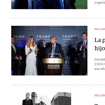
organiz
MILLO
La 
hij
Donald 
2.500 m
esa cifr
MILLO