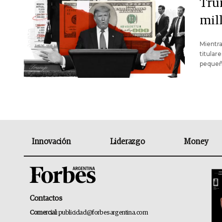
Tru
mil
Mientr
titular
pequeñ
Innovación
Liderazgo
Money
Contactos
Comercial:
publicidad@forbesargentina.com