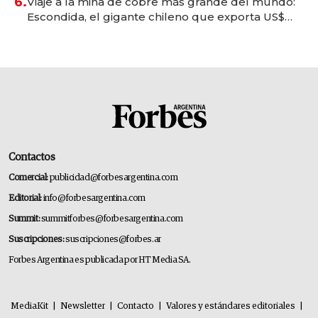
6.
Viaje a la mina de cobre más grande del mundo:
Escondida, el gigante chileno que exporta US$
14.000 millones anuales
Contactos
Comercial:
publicidad@forbesargentina.com
Editorial:
info@forbesargentina.com
Summit:
summitforbes@forbesargentina.com
Suscripciones:
suscripciones@forbes.ar
Forbes Argentina es publicada por HT Media SA.
MediaKit
|
Newsletter
|
Contacto
|
Valores y estándares editoriales
|