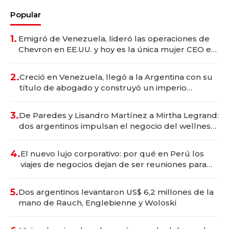
Popular
1.
Emigró de Venezuela, lideró las operaciones de
Chevron en EE.UU. y hoy es la única mujer CEO en
Vaca Muerta
2.
Creció en Venezuela, llegó a la Argentina con su
título de abogado y construyó un imperio
gastronómico que revoluciona las marcas "fast
premium"
3.
De Paredes y Lisandro Martínez a Mirtha Legrand:
dos argentinos impulsan el negocio del wellness
deportivo y el cuidado corporal
4.
El nuevo lujo corporativo: por qué en Perú los
viajes de negocios dejan de ser reuniones para
convertirse en experiencias transformadoras
5.
Dos argentinos levantaron US$ 6,2 millones de la
mano de Rauch, Englebienne y Woloski