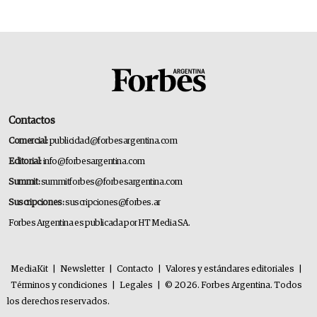
Contactos
Comercial:
publicidad@forbesargentina.com
Editorial:
info@forbesargentina.com
Summit:
summitforbes@forbesargentina.com
Suscripciones:
suscripciones@forbes.ar
Forbes Argentina es publicada por HT Media SA.
MediaKit
|
Newsletter
|
Contacto
|
Valores y estándares editoriales
|
Términos y condiciones
|
Legales
|
© 2026. Forbes Argentina. Todos
los derechos reservados.