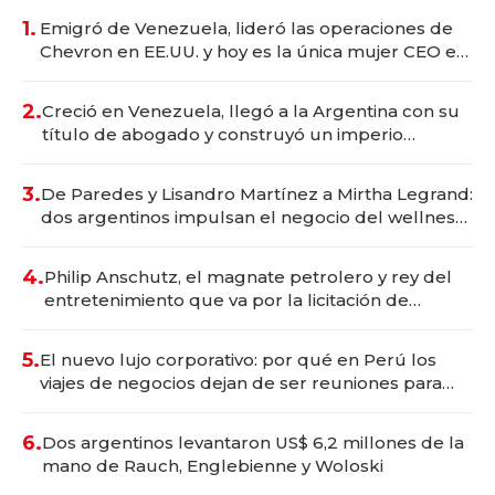
1.
Emigró de Venezuela, lideró las operaciones de
Chevron en EE.UU. y hoy es la única mujer CEO en
Vaca Muerta
2.
Creció en Venezuela, llegó a la Argentina con su
título de abogado y construyó un imperio
gastronómico que revoluciona las marcas "fast
premium"
3.
De Paredes y Lisandro Martínez a Mirtha Legrand:
dos argentinos impulsan el negocio del wellness
deportivo y el cuidado corporal
4.
Philip Anschutz, el magnate petrolero y rey del
entretenimiento que va por la licitación de
Tecnópolis junto a Fénix
5.
El nuevo lujo corporativo: por qué en Perú los
viajes de negocios dejan de ser reuniones para
convertirse en experiencias transformadoras
6.
Dos argentinos levantaron US$ 6,2 millones de la
mano de Rauch, Englebienne y Woloski