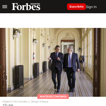
Sign In
Suscribite
MACROECONOMÍA
Alberto Fernández y Sergio Massa
TÉLAM