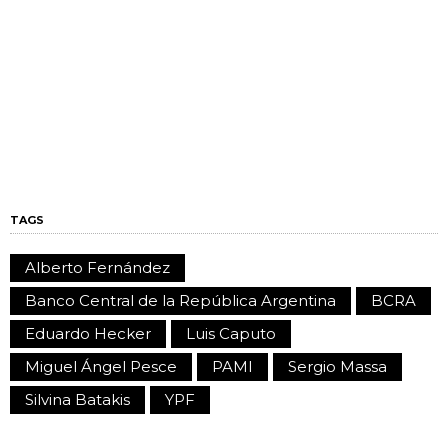
TAGS
Alberto Fernández
Banco Central de la República Argentina
BCRA
Eduardo Hecker
Luis Caputo
Miguel Ángel Pesce
PAMI
Sergio Massa
Silvina Batakis
YPF