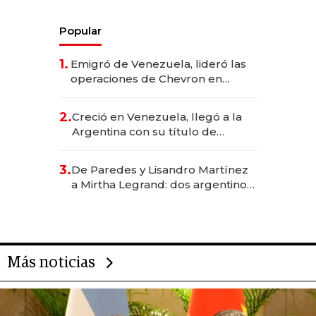
Popular
1.
Emigró de Venezuela, lideró las
operaciones de Chevron en
EE.UU. y hoy es la única mujer
CEO en Vaca Muerta
2.
Creció en Venezuela, llegó a la
Argentina con su título de
abogado y construyó un imperio
gastronómico que revoluciona
3.
De Paredes y Lisandro Martínez
las marcas "fast premium"
a Mirtha Legrand: dos argentinos
impulsan el negocio del wellness
deportivo y el cuidado corporal
Más noticias