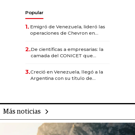
Popular
1.
Emigró de Venezuela, lideró las
operaciones de Chevron en
EE.UU. y hoy es la única mujer
CEO en Vaca Muerta
2.
De científicas a empresarias: la
camada del CONICET que
levantó más de US$ 40 millones
para fundar startups biotech
3.
Creció en Venezuela, llegó a la
Argentina con su título de
abogado y construyó un imperio
gastronómico que revoluciona
las marcas "fast premium"
Más noticias