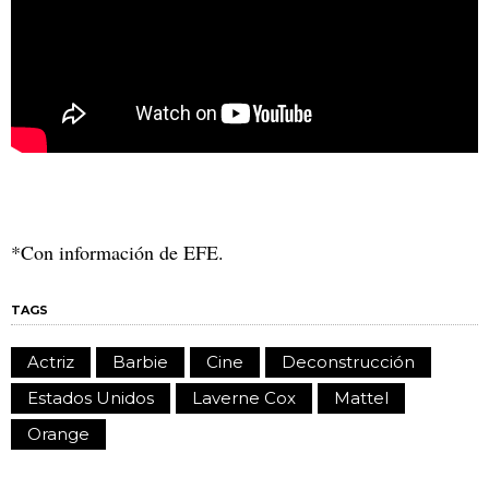
*Con información de EFE.
TAGS
Actriz
Barbie
Cine
Deconstrucción
Estados Unidos
Laverne Cox
Mattel
Orange