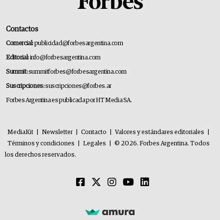
Contactos
Comercial:
publicidad@forbesargentina.com
Editorial:
info@forbesargentina.com
Summit:
summitforbes@forbesargentina.com
Suscripciones:
suscripciones@forbes.ar
Forbes Argentina es publicada por HT Media SA.
MediaKit
|
Newsletter
|
Contacto
|
Valores y estándares editoriales
|
Términos y condiciones
|
Legales
|
© 2026. Forbes Argentina. Todos
los derechos reservados.