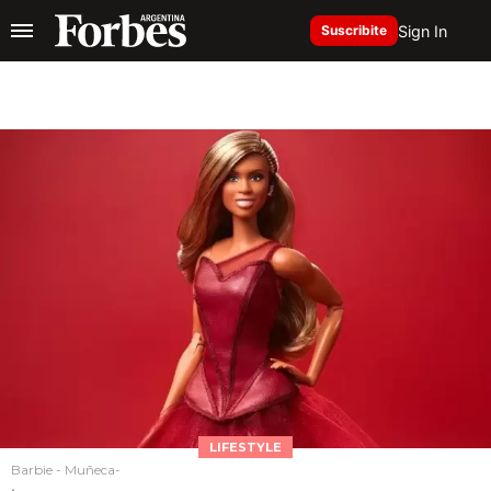
Sign In
Suscribite
LIFESTYLE
Barbie - Muñeca-
.