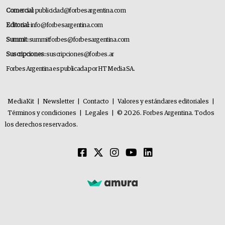
Comercial:
publicidad@forbesargentina.com
Editorial:
info@forbesargentina.com
Summit:
summitforbes@forbesargentina.com
Suscripciones:
suscripciones@forbes.ar
Forbes Argentina es publicada por HT Media SA.
MediaKit
|
Newsletter
|
Contacto
|
Valores y estándares editoriales
|
Términos y condiciones
|
Legales
|
© 2026. Forbes Argentina. Todos
los derechos reservados.