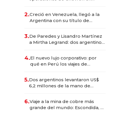
EE.UU. y hoy es la única mujer
CEO en Vaca Muerta
2.
Creció en Venezuela, llegó a la
Argentina con su título de
abogado y construyó un imperio
gastronómico que revoluciona
3.
De Paredes y Lisandro Martínez
las marcas "fast premium"
a Mirtha Legrand: dos argentinos
impulsan el negocio del wellness
deportivo y el cuidado corporal
4.
El nuevo lujo corporativo: por
qué en Perú los viajes de
negocios dejan de ser reuniones
para convertirse en experiencias
5.
Dos argentinos levantaron US$
transformadoras
6,2 millones de la mano de
Rauch, Englebienne y Woloski
6.
Viaje a la mina de cobre más
grande del mundo: Escondida, el
gigante chileno que exporta US$
14.000 millones anuales