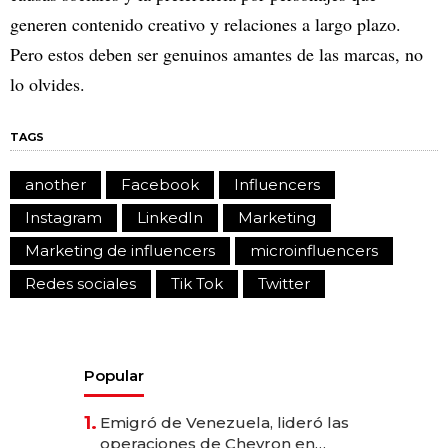
generen contenido creativo y relaciones a largo plazo.
Pero estos deben ser genuinos amantes de las marcas, no
lo olvides.
TAGS
another
Facebook
Influencers
Instagram
LinkedIn
Marketing
Marketing de influencers
microinfluencers
Redes sociales
Tik Tok
Twitter
Popular
1.
Emigró de Venezuela, lideró las
operaciones de Chevron en