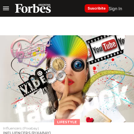
Sign In
Suscribite
LIFESTYLE
Influencers (Pixabay)
INFLUENCERS (PIXABAY)