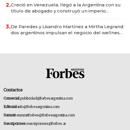
2.
Creció en Venezuela, llegó a la Argentina con su
título de abogado y construyó un imperio
gastronómico que revoluciona las marcas "fast
premium"
3.
De Paredes y Lisandro Martínez a Mirtha Legrand:
dos argentinos impulsan el negocio del wellness
deportivo y el cuidado corporal
Contactos
Comercial:
publicidad@forbesargentina.com
Editorial:
info@forbesargentina.com
Summit:
summitforbes@forbesargentina.com
Suscripciones:
suscripciones@forbes.ar